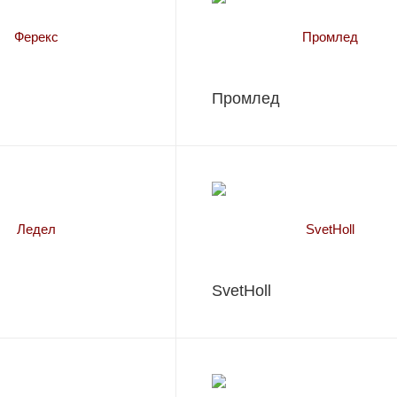
Промлед
SvetHoll