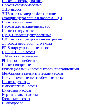
Насосное оборудование
Насосы сточно-массные
ЭЦВ насосы
ЭЦВ насосы энергосберегающие
Станции управления к насосам ЭЦВ
Насосы консольные
Насосы для загрязненных вод
Насосы погружные
ЦВЦ-Т насосы центробежные
ЦВК насосы центробежно-вихревые
Д насосы двустороннего входа
EP, S циркуляционные насосы
ЦНС, ЦНСГ насосы
ЛМ насосы линейные
РШ насосы шиберные
Насосы вихревые
Ручеек (Малыш) насос бытовой вибрационный
Мембранные пневматические насосы
Полупогружные центробежные насосы
Насосы-дозаторы
Импеллерные насосы
Винтовые насосы
Вертикальные насосы
Бочковые насосы
Шинопровод