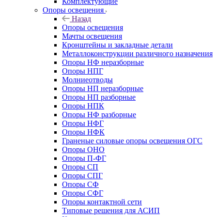
Комплектующие
Опоры освещения
Назад
Опоры освещения
Мачты освещения
Кронштейны и закладные детали
Металлоконструкции различного назначения
Опоры НФ неразборные
Опоры НПГ
Молниеотводы
Опоры НП неразборные
Опоры НП разборные
Опоры НПК
Опоры НФ разборные
Опоры НФГ
Опоры НФК
Граненые силовые опоры освещения ОГС
Опоры ОНО
Опоры П-ФГ
Опоры СП
Опоры СПГ
Опоры СФ
Опоры СФГ
Опоры контактной сети
Типовые решения для АСИП