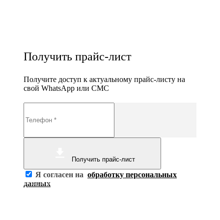
Получить прайс-лист
Получите доступ к актуальному прайс-листу на
свой WhatsApp или СМС
Получить прайс-лист
Я согласен на
обработку персональных
Освещение
данных
Освещение
Освещение
Освещение
СТРОИТЕЛЬНЫЙ ГИПЕРМАРКЕТ «ЛЕРУА
Здания префектуры ТиНАО
Калужский завод путевых машин и гидроприводов
МЕРЛЕН»
Железнодорожный вокзал Арзамас-1