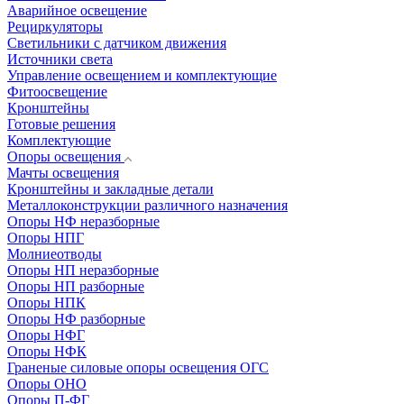
Аварийное освещение
Рециркуляторы
Светильники с датчиком движения
Источники света
Управление освещением и комплектующие
Фитоосвещение
Кронштейны
Готовые решения
Комплектующие
Опоры освещения
Мачты освещения
Кронштейны и закладные детали
Металлоконструкции различного назначения
Опоры НФ неразборные
Опоры НПГ
Молниеотводы
Опоры НП неразборные
Опоры НП разборные
Опоры НПК
Опоры НФ разборные
Опоры НФГ
Опоры НФК
Граненые силовые опоры освещения ОГС
Опоры ОНО
Опоры П-ФГ