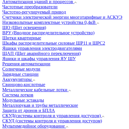
Автоматизация зданий и процессов
Частотные преобразователи
Частотно-регулируемый привод
Счетчики электрической энергии многотарифные и АСКУЭ
Низковольтные комплектные устройства 0,4кВ
ЩО (Щит освещения)
ВРУ (Вводное распределительное устройство)
Щитки квартирные
Шкафы распределительные силовые ШР11 и ШРС2
Ящики управления электродвигателями
ЩАП (Щит аварийного переключения)
Ящики и шкафы управления ЯУ ШУ
Решения автоматизации
Солнечные модули
Зарядные станции
Аккумуляторы
Свинцово-кислотные
Металлические кабельные лотки
Система лотков
Модульные эстакады
Металлорукав и трубы металлические
Защита от дронов и БПЛА
СКУД(системы контроля и управления доступом)
СКУД (системы контроля и управления доступом)
Мультимедийное оборудование