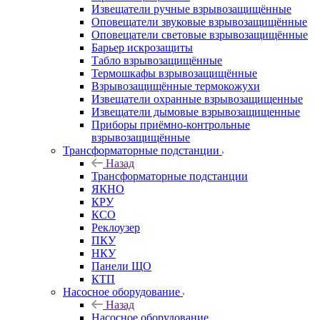
Извещатели ручные взрывозащищённые
Оповещатели звуковые взрывозащищённые
Оповещатели световые взрывозащищённые
Барьер искрозащиты
Табло взрывозащищённые
Термошкафы взрывозащищённые
Взрывозащищённые термокожухи
Извещатели охранные взрывозащищенные
Извещатели дымовые взрывозащищенные
Приборы приёмно-контрольные
взрывозащищённые
Трансформаторные подстанции
Назад
Трансформаторные подстанции
ЯКНО
КРУ
КСО
Реклоузер
ПКУ
НКУ
Панели ЩО
КТП
Насосное оборудование
Назад
Насосное оборудование