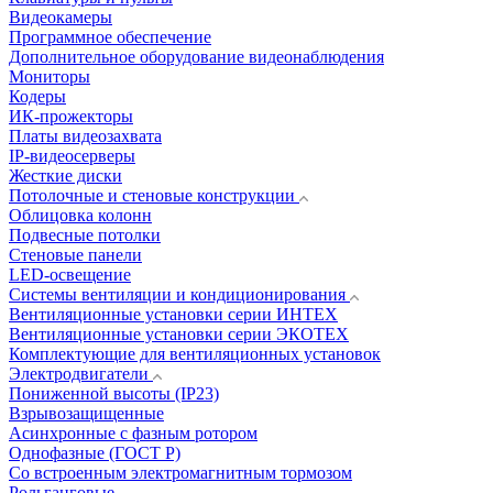
Видеокамеры
Программное обеспечение
Дополнительное оборудование видеонаблюдения
Мониторы
Кодеры
ИК-прожекторы
Платы видеозахвата
IP-видеосерверы
Жесткие диски
Потолочные и стеновые конструкции
Облицовка колонн
Подвесные потолки
Стеновые панели
LED-освещение
Системы вентиляции и кондиционирования
Вентиляционные установки серии ИНТЕХ
Вентиляционные установки серии ЭКОТЕХ
Комплектующие для вентиляционных установок
Электродвигатели
Пониженной высоты (IP23)
Взрывозащищенные
Асинхронные с фазным ротором
Однофазные (ГОСТ Р)
Со встроенным электромагнитным тормозом
Рольганговые