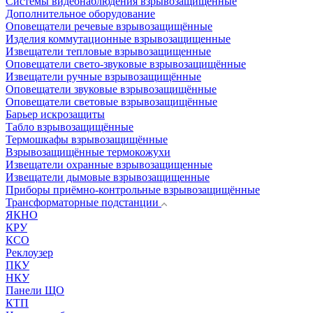
Системы видеонаблюдения взрывозащищенные
Дополнительное оборудование
Оповещатели речевые взрывозащищённые
Изделия коммутационные взрывозащищенные
Извещатели тепловые взрывозащищенные
Оповещатели свето-звуковые взрывозащищённые
Извещатели ручные взрывозащищённые
Оповещатели звуковые взрывозащищённые
Оповещатели световые взрывозащищённые
Барьер искрозащиты
Табло взрывозащищённые
Термошкафы взрывозащищённые
Взрывозащищённые термокожухи
Извещатели охранные взрывозащищенные
Извещатели дымовые взрывозащищенные
Приборы приёмно-контрольные взрывозащищённые
Трансформаторные подстанции
ЯКНО
КРУ
КСО
Реклоузер
ПКУ
НКУ
Панели ЩО
КТП