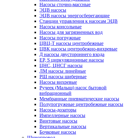
Насосы сточно-массные
ЭЦВ насосы
ЭЦВ насосы энергосберегающие
Станции управления к насосам ЭЦВ
Насосы консольные
Насосы для загрязненных вод
Насосы погружные
ЦВЦ-Т насосы центробежные
ЦВК насосы центробежно-вихревые
Д насосы двустороннего входа
EP, S циркуляционные насосы
ЦНС, ЦНСГ насосы
ЛМ насосы линейные
РШ насосы шиберные
Насосы вихревые
Ручеек (Малыш) насос бытовой
вибрационный
Мембранные пневматические насосы
Полупогружные центробежные насосы
Насосы-дозаторы
Импеллерные насосы
Винтовые насосы
Вертикальные насосы
Бочковые насосы
Шинопровод