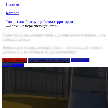
Главная
—
Каталог
—
Товары для благоустройства территории
—
Горки из нержавеющей стали
Горки из Нержавеющей Стали: Долговечность и безопасность
в каждой детали.
Наши горки из нержавеющей стали – это сочетание стиля и
долговечности. Оставьте заявку на покупку!
Бесплатная
Аудит проекта
Бесплатная консультация
консультация