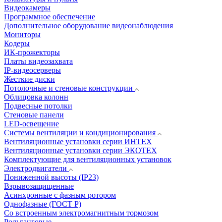
Видеокамеры
Программное обеспечение
Дополнительное оборудование видеонаблюдения
Мониторы
Кодеры
ИК-прожекторы
Платы видеозахвата
IP-видеосерверы
Жесткие диски
Потолочные и стеновые конструкции
Облицовка колонн
Подвесные потолки
Стеновые панели
LED-освещение
Системы вентиляции и кондиционирования
Вентиляционные установки серии ИНТЕХ
Вентиляционные установки серии ЭКОТЕХ
Комплектующие для вентиляционных установок
Электродвигатели
Пониженной высоты (IP23)
Взрывозащищенные
Асинхронные с фазным ротором
Однофазные (ГОСТ Р)
Со встроенным электромагнитным тормозом
Рольганговые