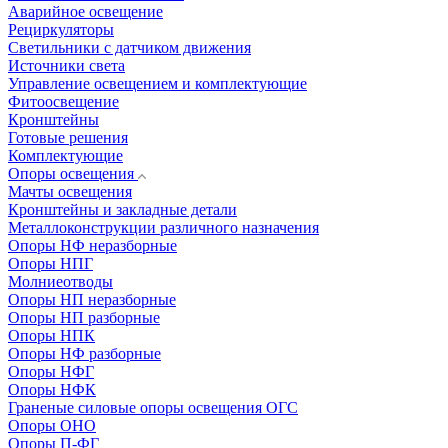
Аварийное освещение
Рециркуляторы
Светильники с датчиком движения
Источники света
Управление освещением и комплектующие
Фитоосвещение
Кронштейны
Готовые решения
Комплектующие
Опоры освещения
Мачты освещения
Кронштейны и закладные детали
Металлоконструкции различного назначения
Опоры НФ неразборные
Опоры НПГ
Молниеотводы
Опоры НП неразборные
Опоры НП разборные
Опоры НПК
Опоры НФ разборные
Опоры НФГ
Опоры НФК
Граненые силовые опоры освещения ОГС
Опоры ОНО
Опоры П-ФГ