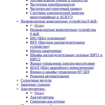
Автоматизация зданий и процессов
Частотные преобразователи
Частотно-регулируемый привод
Счетчики электрической энергии
многотарифные и АСКУЭ
Низковольтные комплектные устройства 0,4кВ
Назад
Низковольтные комплектные устройства
0,4кВ
ЩО (Щит освещения)
ВРУ (Вводное распределительное
устройство)
Щитки квартирные
Шкафы распределительные силовые ШР11 и
ШРС2
Ящики управления электродвигателями
ЩАП (Щит аварийного переключения)
Ящики и шкафы управления ЯУ ШУ
Решения автоматизации
Солнечные модули
Зарядные станции
Аккумуляторы
Назад
Аккумуляторы
Свинцово-кислотные