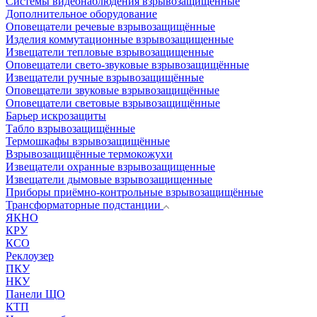
Системы видеонаблюдения взрывозащищенные
Дополнительное оборудование
Оповещатели речевые взрывозащищённые
Изделия коммутационные взрывозащищенные
Извещатели тепловые взрывозащищенные
Оповещатели свето-звуковые взрывозащищённые
Извещатели ручные взрывозащищённые
Оповещатели звуковые взрывозащищённые
Оповещатели световые взрывозащищённые
Барьер искрозащиты
Табло взрывозащищённые
Термошкафы взрывозащищённые
Взрывозащищённые термокожухи
Извещатели охранные взрывозащищенные
Извещатели дымовые взрывозащищенные
Приборы приёмно-контрольные взрывозащищённые
Трансформаторные подстанции
ЯКНО
КРУ
КСО
Реклоузер
ПКУ
НКУ
Панели ЩО
КТП