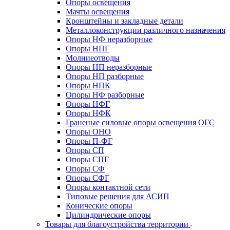
Опоры освещения
Мачты освещения
Кронштейны и закладные детали
Металлоконструкции различного назначения
Опоры НФ неразборные
Опоры НПГ
Молниеотводы
Опоры НП неразборные
Опоры НП разборные
Опоры НПК
Опоры НФ разборные
Опоры НФГ
Опоры НФК
Граненые силовые опоры освещения ОГС
Опоры ОНО
Опоры П-ФГ
Опоры СП
Опоры СПГ
Опоры СФ
Опоры СФГ
Опоры контактной сети
Типовые решения для АСИП
Конические опоры
Цилиндрические опоры
Товары для благоустройства территории