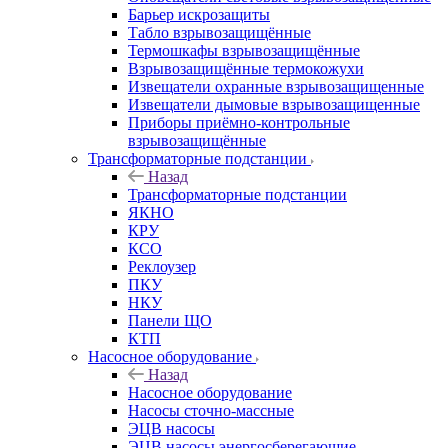
Барьер искрозащиты
Табло взрывозащищённые
Термошкафы взрывозащищённые
Взрывозащищённые термокожухи
Извещатели охранные взрывозащищенные
Извещатели дымовые взрывозащищенные
Приборы приёмно-контрольные
взрывозащищённые
Трансформаторные подстанции
Назад
Трансформаторные подстанции
ЯКНО
КРУ
КСО
Реклоузер
ПКУ
НКУ
Панели ЩО
КТП
Насосное оборудование
Назад
Насосное оборудование
Насосы сточно-массные
ЭЦВ насосы
ЭЦВ насосы энергосберегающие