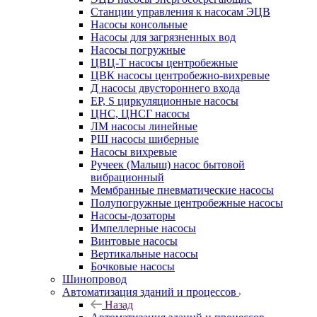
Станции управления к насосам ЭЦВ
Насосы консольные
Насосы для загрязненных вод
Насосы погружные
ЦВЦ-Т насосы центробежные
ЦВК насосы центробежно-вихревые
Д насосы двустороннего входа
EP, S циркуляционные насосы
ЦНС, ЦНСГ насосы
ЛМ насосы линейные
РШ насосы шиберные
Насосы вихревые
Ручеек (Малыш) насос бытовой
вибрационный
Мембранные пневматические насосы
Полупогружные центробежные насосы
Насосы-дозаторы
Импеллерные насосы
Винтовые насосы
Вертикальные насосы
Бочковые насосы
Шинопровод
Автоматизация зданий и процессов
Назад