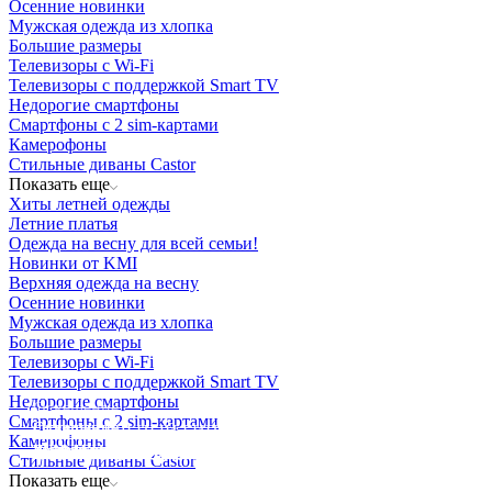
Осенние новинки
Мужская одежда из хлопка
Большие размеры
Телевизоры с Wi-Fi
Телевизоры с поддержкой Smart TV
Недорогие смартфоны
Смартфоны с 2 sim-картами
Камерофоны
Стильные диваны Castor
Показать еще
Хиты летней одежды
Летние платья
Одежда на весну для всей семьи!
Новинки от KMI
Верхняя одежда на весну
Осенние новинки
Мужская одежда из хлопка
Большие размеры
Телевизоры с Wi-Fi
Телевизоры с поддержкой Smart TV
Недорогие смартфоны
Освещение
Смартфоны с 2 sim-картами
Освещение
Освещение
Освещение
СТРОИТЕЛЬНЫЙ ГИПЕРМАРКЕТ «ЛЕРУА
Камерофоны
Здания префектуры ТиНАО
Калужский завод путевых машин и гидроприводов
МЕРЛЕН»
Железнодорожный вокзал Арзамас-1
Стильные диваны Castor
Показать еще