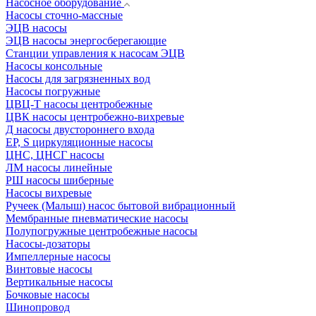
Насосное оборудование
Насосы сточно-массные
ЭЦВ насосы
ЭЦВ насосы энергосберегающие
Станции управления к насосам ЭЦВ
Насосы консольные
Насосы для загрязненных вод
Насосы погружные
ЦВЦ-Т насосы центробежные
ЦВК насосы центробежно-вихревые
Д насосы двустороннего входа
EP, S циркуляционные насосы
ЦНС, ЦНСГ насосы
ЛМ насосы линейные
РШ насосы шиберные
Насосы вихревые
Ручеек (Малыш) насос бытовой вибрационный
Мембранные пневматические насосы
Полупогружные центробежные насосы
Насосы-дозаторы
Импеллерные насосы
Винтовые насосы
Вертикальные насосы
Бочковые насосы
Шинопровод