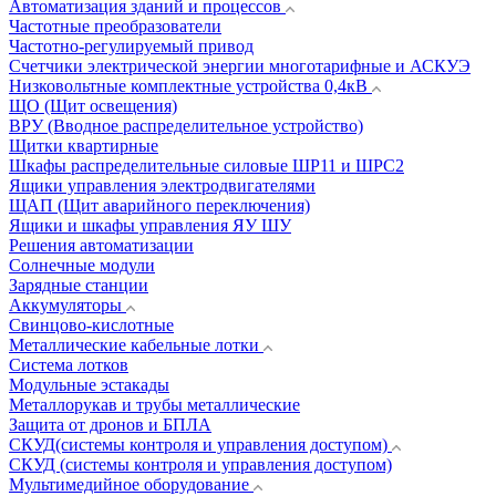
Автоматизация зданий и процессов
Частотные преобразователи
Частотно-регулируемый привод
Счетчики электрической энергии многотарифные и АСКУЭ
Низковольтные комплектные устройства 0,4кВ
ЩО (Щит освещения)
ВРУ (Вводное распределительное устройство)
Щитки квартирные
Шкафы распределительные силовые ШР11 и ШРС2
Ящики управления электродвигателями
ЩАП (Щит аварийного переключения)
Ящики и шкафы управления ЯУ ШУ
Решения автоматизации
Солнечные модули
Зарядные станции
Аккумуляторы
Свинцово-кислотные
Металлические кабельные лотки
Система лотков
Модульные эстакады
Металлорукав и трубы металлические
Защита от дронов и БПЛА
СКУД(системы контроля и управления доступом)
СКУД (системы контроля и управления доступом)
Мультимедийное оборудование