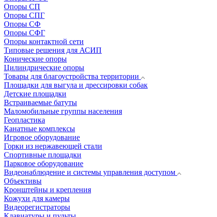
Опоры СП
Опоры СПГ
Опоры СФ
Опоры СФГ
Опоры контактной сети
Типовые решения для АСИП
Конические опоры
Цилиндрические опоры
Товары для благоустройства территории
Площадки для выгула и дрессировки собак
Детские площадки
Встраиваемые батуты
Маломобильные группы населения
Геопластика
Канатные комплексы
Игровое оборудование
Горки из нержавеющей стали
Спортивные площадки
Парковое оборудование
Видеонаблюдение и системы управления доступом
Объективы
Кронштейны и крепления
Кожухи для камеры
Видеорегистраторы
Клавиатуры и пульты