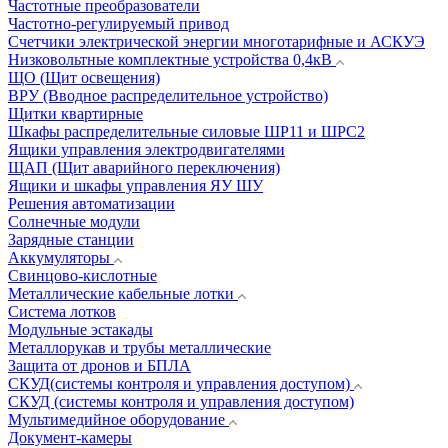
Частотные преобразователи
Частотно-регулируемый привод
Счетчики электрической энергии многотарифные и АСКУЭ
Низковольтные комплектные устройства 0,4кВ
ЩО (Щит освещения)
ВРУ (Вводное распределительное устройство)
Щитки квартирные
Шкафы распределительные силовые ШР11 и ШРС2
Ящики управления электродвигателями
ЩАП (Щит аварийного переключения)
Ящики и шкафы управления ЯУ ШУ
Решения автоматизации
Солнечные модули
Зарядные станции
Аккумуляторы
Свинцово-кислотные
Металлические кабельные лотки
Система лотков
Модульные эстакады
Металлорукав и трубы металлические
Защита от дронов и БПЛА
СКУД(системы контроля и управления доступом)
СКУД (системы контроля и управления доступом)
Мультимедийное оборудование
Документ-камеры