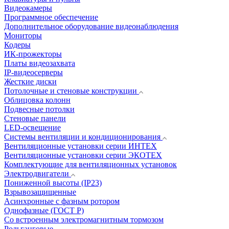
Видеокамеры
Программное обеспечение
Дополнительное оборудование видеонаблюдения
Мониторы
Кодеры
ИК-прожекторы
Платы видеозахвата
IP-видеосерверы
Жесткие диски
Потолочные и стеновые конструкции
Облицовка колонн
Подвесные потолки
Стеновые панели
LED-освещение
Системы вентиляции и кондиционирования
Вентиляционные установки серии ИНТЕХ
Вентиляционные установки серии ЭКОТЕХ
Комплектующие для вентиляционных установок
Электродвигатели
Пониженной высоты (IP23)
Взрывозащищенные
Асинхронные с фазным ротором
Однофазные (ГОСТ Р)
Со встроенным электромагнитным тормозом
Рольганговые