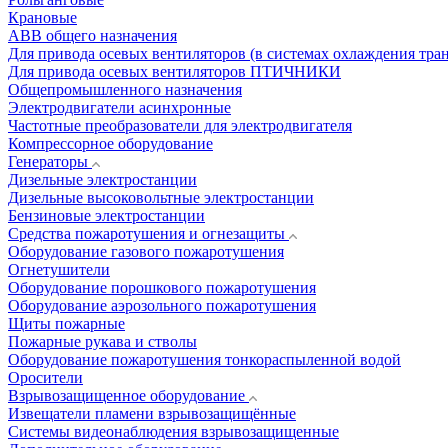
Крановые
АВВ общего назначения
Для привода осевых вентиляторов (в системах охлаждения тра
Для привода осевых вентиляторов ПТИЧНИКИ
Общепромышленного назначения
Электродвигатели асинхронные
Частотные преобразователи для электродвигателя
Компрессорное оборудование
Генераторы
Дизельные электростанции
Дизельные высоковольтные электростанции
Бензиновые электростанции
Средства пожаротушения и огнезащиты
Оборудование газового пожаротушения
Огнетушители
Оборудование порошкового пожаротушения
Оборудование аэрозольного пожаротушения
Щиты пожарные
Пожарные рукава и стволы
Оборудование пожаротушения тонкораспыленной водой
Оросители
Взрывозащищенное оборудование
Извещатели пламени взрывозащищённые
Системы видеонаблюдения взрывозащищенные