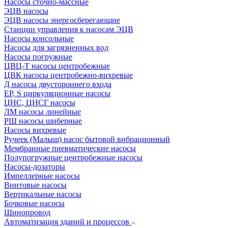
Насосы сточно-массные
ЭЦВ насосы
ЭЦВ насосы энергосберегающие
Станции управления к насосам ЭЦВ
Насосы консольные
Насосы для загрязненных вод
Насосы погружные
ЦВЦ-Т насосы центробежные
ЦВК насосы центробежно-вихревые
Д насосы двустороннего входа
EP, S циркуляционные насосы
ЦНС, ЦНСГ насосы
ЛМ насосы линейные
РШ насосы шиберные
Насосы вихревые
Ручеек (Малыш) насос бытовой вибрационный
Мембранные пневматические насосы
Полупогружные центробежные насосы
Насосы-дозаторы
Импеллерные насосы
Винтовые насосы
Вертикальные насосы
Бочковые насосы
Шинопровод
Автоматизация зданий и процессов