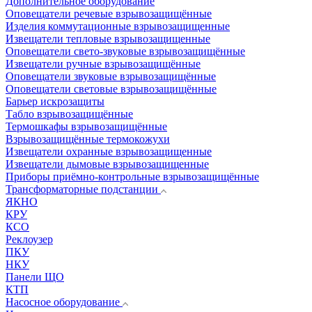
Дополнительное оборудование
Оповещатели речевые взрывозащищённые
Изделия коммутационные взрывозащищенные
Извещатели тепловые взрывозащищенные
Оповещатели свето-звуковые взрывозащищённые
Извещатели ручные взрывозащищённые
Оповещатели звуковые взрывозащищённые
Оповещатели световые взрывозащищённые
Барьер искрозащиты
Табло взрывозащищённые
Термошкафы взрывозащищённые
Взрывозащищённые термокожухи
Извещатели охранные взрывозащищенные
Извещатели дымовые взрывозащищенные
Приборы приёмно-контрольные взрывозащищённые
Трансформаторные подстанции
ЯКНО
КРУ
КСО
Реклоузер
ПКУ
НКУ
Панели ЩО
КТП
Насосное оборудование