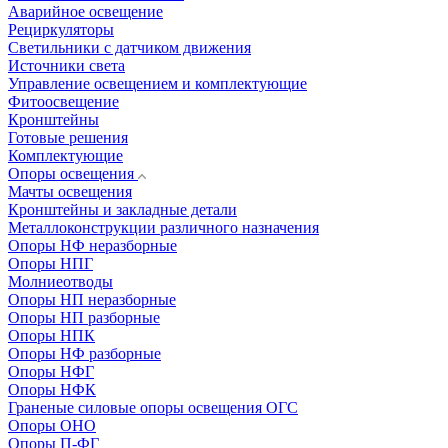
Аварийное освещение
Рециркуляторы
Светильники с датчиком движения
Источники света
Управление освещением и комплектующие
Фитоосвещение
Кронштейны
Готовые решения
Комплектующие
Опоры освещения
Мачты освещения
Кронштейны и закладные детали
Металлоконструкции различного назначения
Опоры НФ неразборные
Опоры НПГ
Молниеотводы
Опоры НП неразборные
Опоры НП разборные
Опоры НПК
Опоры НФ разборные
Опоры НФГ
Опоры НФК
Граненые силовые опоры освещения ОГС
Опоры ОНО
Опоры П-ФГ