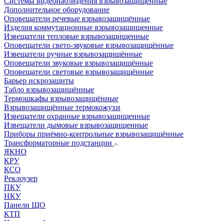
Системы видеонаблюдения взрывозащищенные
Дополнительное оборудование
Оповещатели речевые взрывозащищённые
Изделия коммутационные взрывозащищенные
Извещатели тепловые взрывозащищенные
Оповещатели свето-звуковые взрывозащищённые
Извещатели ручные взрывозащищённые
Оповещатели звуковые взрывозащищённые
Оповещатели световые взрывозащищённые
Барьер искрозащиты
Табло взрывозащищённые
Термошкафы взрывозащищённые
Взрывозащищённые термокожухи
Извещатели охранные взрывозащищенные
Извещатели дымовые взрывозащищенные
Приборы приёмно-контрольные взрывозащищённые
Трансформаторные подстанции
ЯКНО
КРУ
КСО
Реклоузер
ПКУ
НКУ
Панели ЩО
КТП