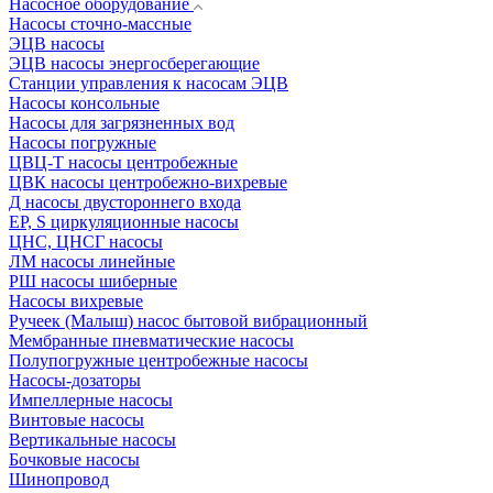
Насосное оборудование
Насосы сточно-массные
ЭЦВ насосы
ЭЦВ насосы энергосберегающие
Станции управления к насосам ЭЦВ
Насосы консольные
Насосы для загрязненных вод
Насосы погружные
ЦВЦ-Т насосы центробежные
ЦВК насосы центробежно-вихревые
Д насосы двустороннего входа
EP, S циркуляционные насосы
ЦНС, ЦНСГ насосы
ЛМ насосы линейные
РШ насосы шиберные
Насосы вихревые
Ручеек (Малыш) насос бытовой вибрационный
Мембранные пневматические насосы
Полупогружные центробежные насосы
Насосы-дозаторы
Импеллерные насосы
Винтовые насосы
Вертикальные насосы
Бочковые насосы
Шинопровод