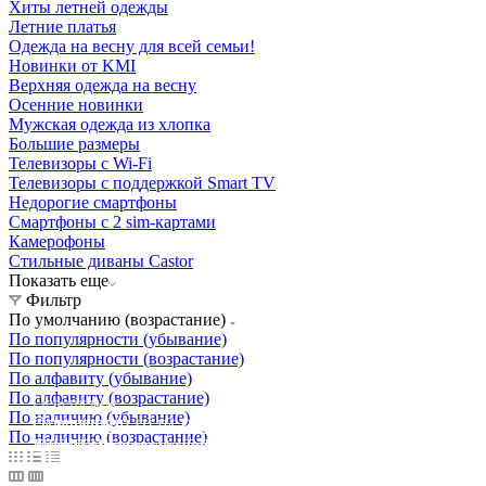
Хиты летней одежды
Летние платья
Одежда на весну для всей семьи!
Новинки от KMI
Верхняя одежда на весну
Осенние новинки
Мужская одежда из хлопка
Большие размеры
Телевизоры с Wi-Fi
Телевизоры с поддержкой Smart TV
Недорогие смартфоны
Смартфоны с 2 sim-картами
Камерофоны
Стильные диваны Castor
Показать еще
Фильтр
По умолчанию (возрастание)
По популярности (убывание)
По популярности (возрастание)
По алфавиту (убывание)
По алфавиту (возрастание)
Освещение
По наличию (убывание)
Освещение
Освещение
Освещение
СТРОИТЕЛЬНЫЙ ГИПЕРМАРКЕТ «ЛЕРУА
По наличию (возрастание)
Здания префектуры ТиНАО
Калужский завод путевых машин и гидроприводов
МЕРЛЕН»
Железнодорожный вокзал Арзамас-1