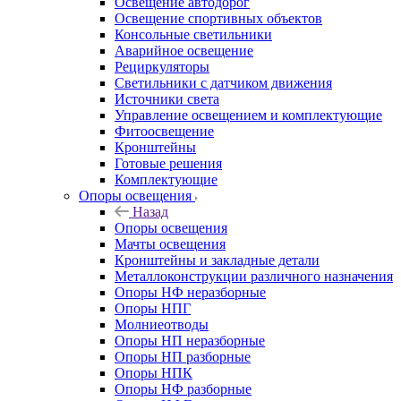
Освещение автодорог
Освещение спортивных объектов
Консольные светильники
Аварийное освещение
Рециркуляторы
Светильники с датчиком движения
Источники света
Управление освещением и комплектующие
Фитоосвещение
Кронштейны
Готовые решения
Комплектующие
Опоры освещения
Назад
Опоры освещения
Мачты освещения
Кронштейны и закладные детали
Металлоконструкции различного назначения
Опоры НФ неразборные
Опоры НПГ
Молниеотводы
Опоры НП неразборные
Опоры НП разборные
Опоры НПК
Опоры НФ разборные