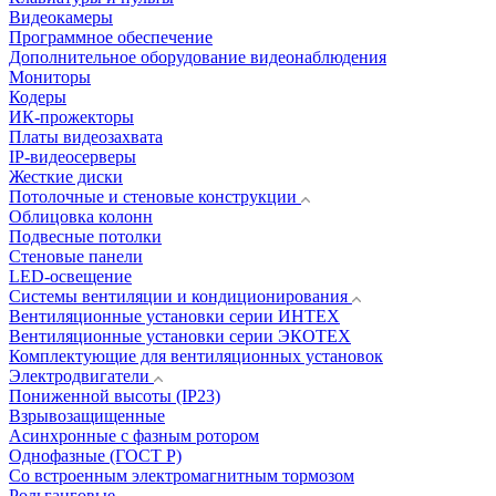
Видеокамеры
Программное обеспечение
Дополнительное оборудование видеонаблюдения
Мониторы
Кодеры
ИК-прожекторы
Платы видеозахвата
IP-видеосерверы
Жесткие диски
Потолочные и стеновые конструкции
Облицовка колонн
Подвесные потолки
Стеновые панели
LED-освещение
Системы вентиляции и кондиционирования
Вентиляционные установки серии ИНТЕХ
Вентиляционные установки серии ЭКОТЕХ
Комплектующие для вентиляционных установок
Электродвигатели
Пониженной высоты (IP23)
Взрывозащищенные
Асинхронные с фазным ротором
Однофазные (ГОСТ Р)
Со встроенным электромагнитным тормозом
Рольганговые