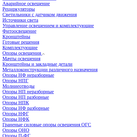
Аварийное освещение
Рециркуляторы
Светильники с датчиком движения
Источники света
Управление освещением и комплектующие
Фитоосвещение
Кронштейны
Готовые решения
Комплектующие
Опоры освещения
Мачты освещения
Кронштейны и закладные детали
Металлоконструкции различного назначения
Опоры НФ неразборные
Опоры НПГ
Молниеотводы
Опоры НП неразборные
Опоры НП разборные
Опоры НПК
Опоры НФ разборные
Опоры НФГ
Опоры НФК
Граненые силовые опоры освещения ОГС
Опоры ОНО
Опоры П-ФГ