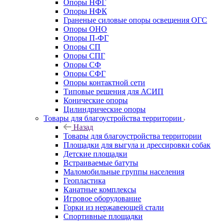
Опоры НФГ
Опоры НФК
Граненые силовые опоры освещения ОГС
Опоры ОНО
Опоры П-ФГ
Опоры СП
Опоры СПГ
Опоры СФ
Опоры СФГ
Опоры контактной сети
Типовые решения для АСИП
Конические опоры
Цилиндрические опоры
Товары для благоустройства территории
Назад
Товары для благоустройства территории
Площадки для выгула и дрессировки собак
Детские площадки
Встраиваемые батуты
Маломобильные группы населения
Геопластика
Канатные комплексы
Игровое оборудование
Горки из нержавеющей стали
Спортивные площадки