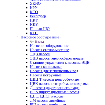
ЯКНО
КРУ
КСО
Реклоузер
ПКУ
НКУ
Панели ЩО
КТП
Насосное оборудование
Назад
Насосное оборудование
Насосы сточно-массные
ЭЦВ насосы
ЭЦВ насосы энергосберегающие
Станции управления к насосам ЭЦВ
Насосы консольные
Насосы для загрязненных вод
Насосы погружные
ЦВЦ-Т насосы центробежные
ЦВК насосы центробежно-вихревые
Д насосы двустороннего входа
EP, S циркуляционные насосы
ЦНС, ЦНСГ насосы
ЛМ насосы линейные
РШ насосы шиберные