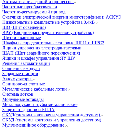
Автоматизация зданий и процессов
Частотные преобразователи
Частотно-регулируемый привод
Счетчики электрической энергии многотарифные и АСКУЭ
Низковольтные комплектные устройства 0,4кВ
ЩО (Щит освещения)
ВРУ (Вводное распределительное устройство)
Щитки квартирные
Шкафы распределительные силовые ШР11 и ШРС2
Ящики управления электродвигателями
ЩАП (Щит аварийного переключения)
Ящики и шкафы управления ЯУ ШУ
Решения автоматизации
Солнечные модули
Зарядные станции
Аккумуляторы
Свинцово-кислотные
Металлические кабельные лотки
Система лотков
Модульные эстакады
Металлорукав и трубы металлические
Защита от дронов и БПЛА
СКУД(системы контроля и управления доступом)
СКУД (системы контроля и управления доступом)
Мультимедийное оборудование