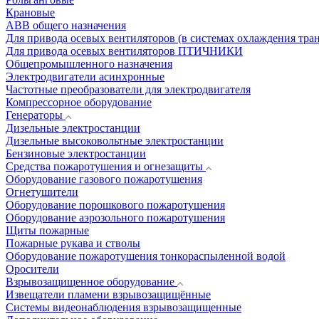
Крановые
АВВ общего назначения
Для привода осевых вентиляторов (в системах охлаждения тра
Для привода осевых вентиляторов ПТИЧНИКИ
Общепромышленного назначения
Электродвигатели асинхронные
Частотные преобразователи для электродвигателя
Компрессорное оборудование
Генераторы
Дизельные электростанции
Дизельные высоковольтные электростанции
Бензиновые электростанции
Средства пожаротушения и огнезащиты
Оборудование газового пожаротушения
Огнетушители
Оборудование порошкового пожаротушения
Оборудование аэрозольного пожаротушения
Щиты пожарные
Пожарные рукава и стволы
Оборудование пожаротушения тонкораспыленной водой
Оросители
Взрывозащищенное оборудование
Извещатели пламени взрывозащищённые
Системы видеонаблюдения взрывозащищенные