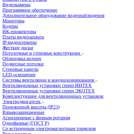
Видеокамеры
Программное обеспечение
Дополнительное оборудование видеонаблюдения
Мониторы
Кодеры
ИК-прожекторы
Платы видеозахвата
IP-видеосерверы
Жесткие диски
Потолочные и стеновые конструкции
Облицовка колонн
Подвесные потолки
Стеновые панели
LED-освещение
Системы вентиляции и кондиционирования
Вентиляционные установки серии ИНТЕХ
Вентиляционные установки серии ЭКОТЕХ
Комплектующие для вентиляционных установок
Электродвигатели
Пониженной высоты (IP23)
Взрывозащищенные
Асинхронные с фазным ротором
Однофазные (ГОСТ Р)
Со встроенным электромагнитным тормозом
Рольганговые