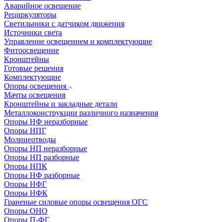
Аварийное освещение
Рециркуляторы
Светильники с датчиком движения
Источники света
Управление освещением и комплектующие
Фитоосвещение
Кронштейны
Готовые решения
Комплектующие
Опоры освещения
Мачты освещения
Кронштейны и закладные детали
Металлоконструкции различного назначения
Опоры НФ неразборные
Опоры НПГ
Молниеотводы
Опоры НП неразборные
Опоры НП разборные
Опоры НПК
Опоры НФ разборные
Опоры НФГ
Опоры НФК
Граненые силовые опоры освещения ОГС
Опоры ОНО
Опоры П-ФГ