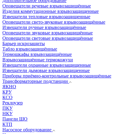
Дополнительное оборудование
Оповещатели речевые взрывозащищённые
Изделия коммутационные взрывозащищенные
Извещатели тепловые взрывозащищенные
Оповещатели свето-звуковые взрывозащищённые
Извещатели ручные взрывозащищённые
Оповещатели звуковые взрывозащищённые
Оповещатели световые взрывозащищённые
Барьер искрозащиты
Табло взрывозащищённые
Термошкафы взрывозащищённые
Взрывозащищённые термокожухи
Извещатели охранные взрывозащищенные
Извещатели дымовые взрывозащищенные
Приборы приёмно-контрольные взрывозащищённые
Трансформаторные подстанции
ЯКНО
КРУ
КСО
Реклоузер
ПКУ
НКУ
Панели ЩО
КТП
Насосное оборудование