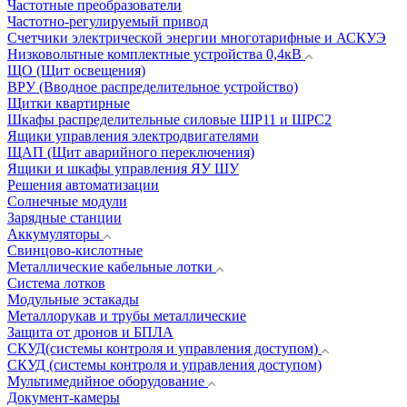
Частотные преобразователи
Частотно-регулируемый привод
Счетчики электрической энергии многотарифные и АСКУЭ
Низковольтные комплектные устройства 0,4кВ
ЩО (Щит освещения)
ВРУ (Вводное распределительное устройство)
Щитки квартирные
Шкафы распределительные силовые ШР11 и ШРС2
Ящики управления электродвигателями
ЩАП (Щит аварийного переключения)
Ящики и шкафы управления ЯУ ШУ
Решения автоматизации
Солнечные модули
Зарядные станции
Аккумуляторы
Свинцово-кислотные
Металлические кабельные лотки
Система лотков
Модульные эстакады
Металлорукав и трубы металлические
Защита от дронов и БПЛА
СКУД(системы контроля и управления доступом)
СКУД (системы контроля и управления доступом)
Мультимедийное оборудование
Документ-камеры