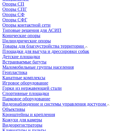
Опоры СП
Опоры СПГ
Опоры СФ
Опоры СФГ
Опоры контактной сети
Типовые решения для АСИП
Конические опоры
Цилиндрические опоры
Товары для благоустройства территории
Площадки для выгула и дрессировки собак
Детские площадки
Встраиваемые батуты
Маломобильные группы населения
Геопластика
Канатные комплексы
Игровое оборудование
Горки из нержавеющей стали
Спортивные площадки
Парковое оборудование
Видеонаблюдение и системы управления доступом
Объективы
Кронштейны и крепления
Кожухи для камеры
Видеорегистраторы
Клавиатуры и пульты