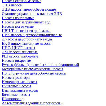
Насосы сточно-массные
ЭЦВ насосы
ЭЦВ насосы энергосберегающие
Станции управления к насосам ЭЦВ
Насосы консольные
Насосы для загрязненных вод
Насосы погружные
ЦВЦ-Т насосы центробежные
ЦВК насосы центробежно-вихревые
Д насосы двустороннего входа
EP, S циркуляционные насосы
ЦНС, ЦНСГ насосы
ЛМ насосы линейные
РШ насосы шиберные
Насосы вихревые
Ручеек (Малыш) насос бытовой вибрационный
Мембранные пневматические насосы
Полупогружные центробежные насосы
Насосы-дозаторы
Импеллерные насосы
Винтовые насосы
Вертикальные насосы
Бочковые насосы
Шинопровод
Автоматизация зданий и процессов