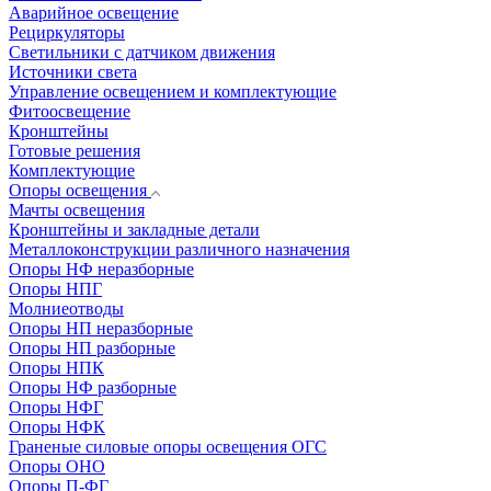
Аварийное освещение
Рециркуляторы
Светильники с датчиком движения
Источники света
Управление освещением и комплектующие
Фитоосвещение
Кронштейны
Готовые решения
Комплектующие
Опоры освещения
Мачты освещения
Кронштейны и закладные детали
Металлоконструкции различного назначения
Опоры НФ неразборные
Опоры НПГ
Молниеотводы
Опоры НП неразборные
Опоры НП разборные
Опоры НПК
Опоры НФ разборные
Опоры НФГ
Опоры НФК
Граненые силовые опоры освещения ОГС
Опоры ОНО
Опоры П-ФГ