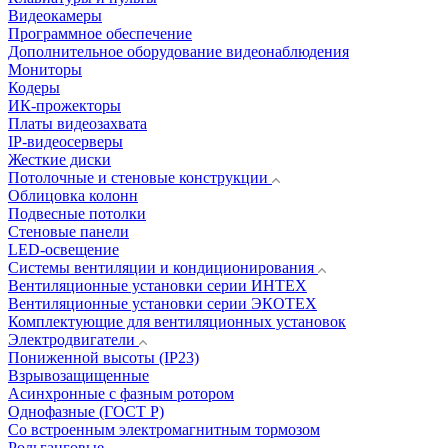
Видеокамеры
Программное обеспечение
Дополнительное оборудование видеонаблюдения
Мониторы
Кодеры
ИК-прожекторы
Платы видеозахвата
IP-видеосерверы
Жесткие диски
Потолочные и стеновые конструкции
Облицовка колонн
Подвесные потолки
Стеновые панели
LED-освещение
Системы вентиляции и кондиционирования
Вентиляционные установки серии ИНТЕХ
Вентиляционные установки серии ЭКОТЕХ
Комплектующие для вентиляционных установок
Электродвигатели
Пониженной высоты (IP23)
Взрывозащищенные
Асинхронные с фазным ротором
Однофазные (ГОСТ Р)
Со встроенным электромагнитным тормозом
Рольганговые