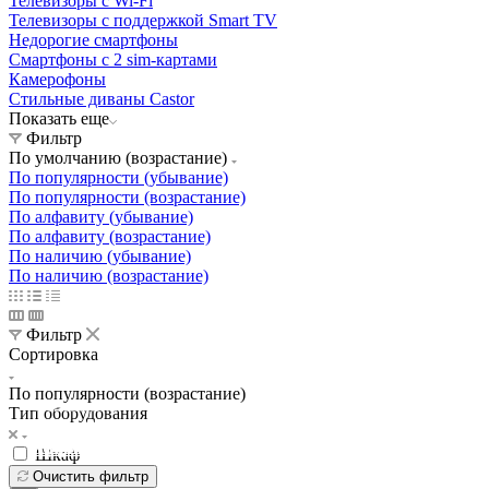
Телевизоры с Wi-Fi
Телевизоры с поддержкой Smart TV
Недорогие смартфоны
Смартфоны с 2 sim-картами
Камерофоны
Стильные диваны Castor
Показать еще
Фильтр
По умолчанию (возрастание)
По популярности (убывание)
По популярности (возрастание)
По алфавиту (убывание)
По алфавиту (возрастание)
По наличию (убывание)
По наличию (возрастание)
Фильтр
Сортировка
По популярности (возрастание)
Освещение
Тип оборудования
Освещение
Освещение
Освещение
СТРОИТЕЛЬНЫЙ ГИПЕРМАРКЕТ «ЛЕРУА
Здания префектуры ТиНАО
Калужский завод путевых машин и гидроприводов
МЕРЛЕН»
Железнодорожный вокзал Арзамас-1
Шкаф
Очистить фильтр