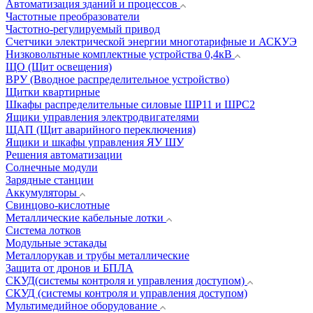
Автоматизация зданий и процессов
Частотные преобразователи
Частотно-регулируемый привод
Счетчики электрической энергии многотарифные и АСКУЭ
Низковольтные комплектные устройства 0,4кВ
ЩО (Щит освещения)
ВРУ (Вводное распределительное устройство)
Щитки квартирные
Шкафы распределительные силовые ШР11 и ШРС2
Ящики управления электродвигателями
ЩАП (Щит аварийного переключения)
Ящики и шкафы управления ЯУ ШУ
Решения автоматизации
Солнечные модули
Зарядные станции
Аккумуляторы
Свинцово-кислотные
Металлические кабельные лотки
Система лотков
Модульные эстакады
Металлорукав и трубы металлические
Защита от дронов и БПЛА
СКУД(системы контроля и управления доступом)
СКУД (системы контроля и управления доступом)
Мультимедийное оборудование