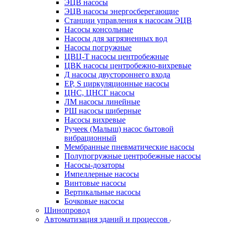
ЭЦВ насосы
ЭЦВ насосы энергосберегающие
Станции управления к насосам ЭЦВ
Насосы консольные
Насосы для загрязненных вод
Насосы погружные
ЦВЦ-Т насосы центробежные
ЦВК насосы центробежно-вихревые
Д насосы двустороннего входа
EP, S циркуляционные насосы
ЦНС, ЦНСГ насосы
ЛМ насосы линейные
РШ насосы шиберные
Насосы вихревые
Ручеек (Малыш) насос бытовой
вибрационный
Мембранные пневматические насосы
Полупогружные центробежные насосы
Насосы-дозаторы
Импеллерные насосы
Винтовые насосы
Вертикальные насосы
Бочковые насосы
Шинопровод
Автоматизация зданий и процессов