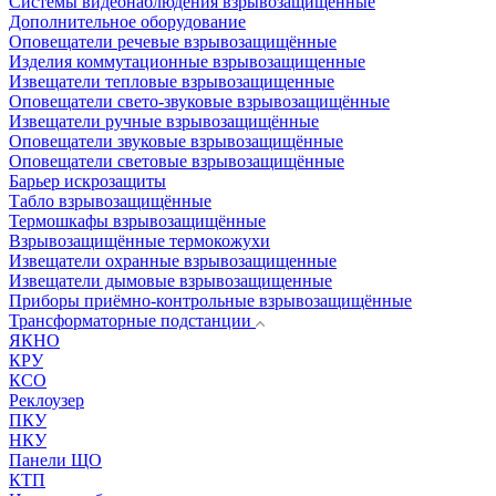
Системы видеонаблюдения взрывозащищенные
Дополнительное оборудование
Оповещатели речевые взрывозащищённые
Изделия коммутационные взрывозащищенные
Извещатели тепловые взрывозащищенные
Оповещатели свето-звуковые взрывозащищённые
Извещатели ручные взрывозащищённые
Оповещатели звуковые взрывозащищённые
Оповещатели световые взрывозащищённые
Барьер искрозащиты
Табло взрывозащищённые
Термошкафы взрывозащищённые
Взрывозащищённые термокожухи
Извещатели охранные взрывозащищенные
Извещатели дымовые взрывозащищенные
Приборы приёмно-контрольные взрывозащищённые
Трансформаторные подстанции
ЯКНО
КРУ
КСО
Реклоузер
ПКУ
НКУ
Панели ЩО
КТП