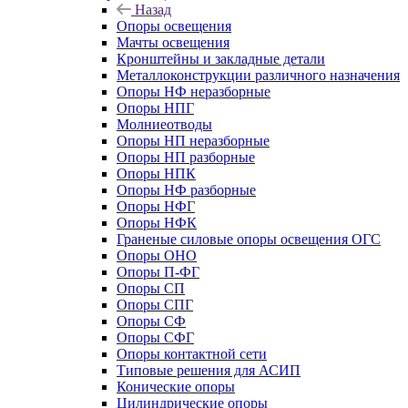
Назад
Опоры освещения
Мачты освещения
Кронштейны и закладные детали
Металлоконструкции различного назначения
Опоры НФ неразборные
Опоры НПГ
Молниеотводы
Опоры НП неразборные
Опоры НП разборные
Опоры НПК
Опоры НФ разборные
Опоры НФГ
Опоры НФК
Граненые силовые опоры освещения ОГС
Опоры ОНО
Опоры П-ФГ
Опоры СП
Опоры СПГ
Опоры СФ
Опоры СФГ
Опоры контактной сети
Типовые решения для АСИП
Конические опоры
Цилиндрические опоры