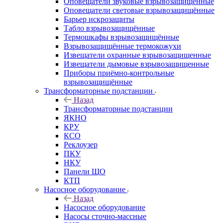
Оповещатели звуковые взрывозащищённые
Оповещатели световые взрывозащищённые
Барьер искрозащиты
Табло взрывозащищённые
Термошкафы взрывозащищённые
Взрывозащищённые термокожухи
Извещатели охранные взрывозащищенные
Извещатели дымовые взрывозащищенные
Приборы приёмно-контрольные
взрывозащищённые
Трансформаторные подстанции
Назад
Трансформаторные подстанции
ЯКНО
КРУ
КСО
Реклоузер
ПКУ
НКУ
Панели ЩО
КТП
Насосное оборудование
Назад
Насосное оборудование
Насосы сточно-массные