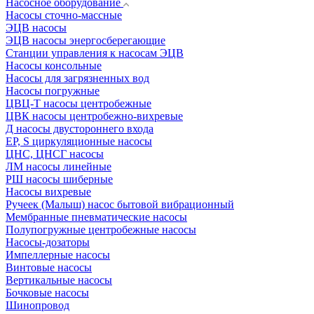
Насосное оборудование
Насосы сточно-массные
ЭЦВ насосы
ЭЦВ насосы энергосберегающие
Станции управления к насосам ЭЦВ
Насосы консольные
Насосы для загрязненных вод
Насосы погружные
ЦВЦ-Т насосы центробежные
ЦВК насосы центробежно-вихревые
Д насосы двустороннего входа
EP, S циркуляционные насосы
ЦНС, ЦНСГ насосы
ЛМ насосы линейные
РШ насосы шиберные
Насосы вихревые
Ручеек (Малыш) насос бытовой вибрационный
Мембранные пневматические насосы
Полупогружные центробежные насосы
Насосы-дозаторы
Импеллерные насосы
Винтовые насосы
Вертикальные насосы
Бочковые насосы
Шинопровод