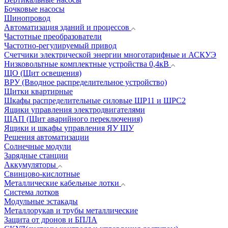
Бочковые насосы
Шинопровод
Автоматизация зданий и процессов
Частотные преобразователи
Частотно-регулируемый привод
Счетчики электрической энергии многотарифные и АСКУЭ
Низковольтные комплектные устройства 0,4кВ
ЩО (Щит освещения)
ВРУ (Вводное распределительное устройство)
Щитки квартирные
Шкафы распределительные силовые ШР11 и ШРС2
Ящики управления электродвигателями
ЩАП (Щит аварийного переключения)
Ящики и шкафы управления ЯУ ШУ
Решения автоматизации
Солнечные модули
Зарядные станции
Аккумуляторы
Свинцово-кислотные
Металлические кабельные лотки
Система лотков
Модульные эстакады
Металлорукав и трубы металлические
Защита от дронов и БПЛА