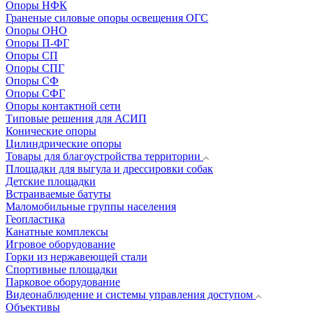
Опоры НФК
Граненые силовые опоры освещения ОГС
Опоры ОНО
Опоры П-ФГ
Опоры СП
Опоры СПГ
Опоры СФ
Опоры СФГ
Опоры контактной сети
Типовые решения для АСИП
Конические опоры
Цилиндрические опоры
Товары для благоустройства территории
Площадки для выгула и дрессировки собак
Детские площадки
Встраиваемые батуты
Маломобильные группы населения
Геопластика
Канатные комплексы
Игровое оборудование
Горки из нержавеющей стали
Спортивные площадки
Парковое оборудование
Видеонаблюдение и системы управления доступом
Объективы