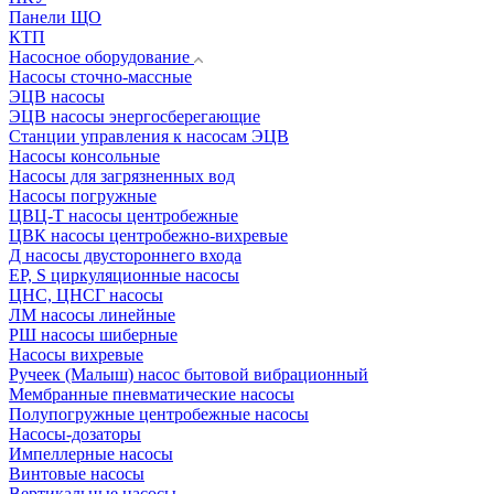
Панели ЩО
КТП
Насосное оборудование
Насосы сточно-массные
ЭЦВ насосы
ЭЦВ насосы энергосберегающие
Станции управления к насосам ЭЦВ
Насосы консольные
Насосы для загрязненных вод
Насосы погружные
ЦВЦ-Т насосы центробежные
ЦВК насосы центробежно-вихревые
Д насосы двустороннего входа
EP, S циркуляционные насосы
ЦНС, ЦНСГ насосы
ЛМ насосы линейные
РШ насосы шиберные
Насосы вихревые
Ручеек (Малыш) насос бытовой вибрационный
Мембранные пневматические насосы
Полупогружные центробежные насосы
Насосы-дозаторы
Импеллерные насосы
Винтовые насосы
Вертикальные насосы