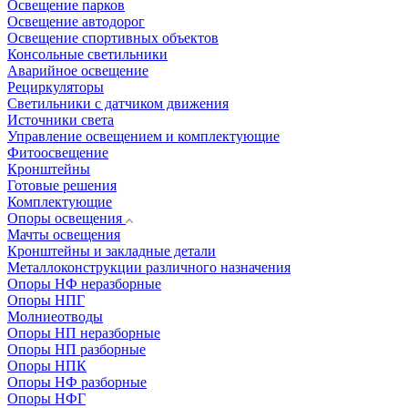
Освещение парков
Освещение автодорог
Освещение спортивных объектов
Консольные светильники
Аварийное освещение
Рециркуляторы
Светильники с датчиком движения
Источники света
Управление освещением и комплектующие
Фитоосвещение
Кронштейны
Готовые решения
Комплектующие
Опоры освещения
Мачты освещения
Кронштейны и закладные детали
Металлоконструкции различного назначения
Опоры НФ неразборные
Опоры НПГ
Молниеотводы
Опоры НП неразборные
Опоры НП разборные
Опоры НПК
Опоры НФ разборные
Опоры НФГ