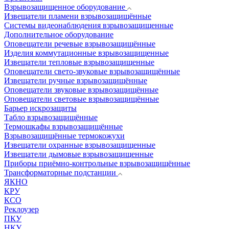
Взрывозащищенное оборудование
Извещатели пламени взрывозащищённые
Системы видеонаблюдения взрывозащищенные
Дополнительное оборудование
Оповещатели речевые взрывозащищённые
Изделия коммутационные взрывозащищенные
Извещатели тепловые взрывозащищенные
Оповещатели свето-звуковые взрывозащищённые
Извещатели ручные взрывозащищённые
Оповещатели звуковые взрывозащищённые
Оповещатели световые взрывозащищённые
Барьер искрозащиты
Табло взрывозащищённые
Термошкафы взрывозащищённые
Взрывозащищённые термокожухи
Извещатели охранные взрывозащищенные
Извещатели дымовые взрывозащищенные
Приборы приёмно-контрольные взрывозащищённые
Трансформаторные подстанции
ЯКНО
КРУ
КСО
Реклоузер
ПКУ
НКУ