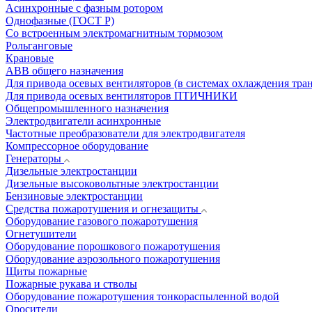
Асинхронные с фазным ротором
Однофазные (ГОСТ Р)
Со встроенным электромагнитным тормозом
Рольганговые
Крановые
АВВ общего назначения
Для привода осевых вентиляторов (в системах охлаждения тра
Для привода осевых вентиляторов ПТИЧНИКИ
Общепромышленного назначения
Электродвигатели асинхронные
Частотные преобразователи для электродвигателя
Компрессорное оборудование
Генераторы
Дизельные электростанции
Дизельные высоковольтные электростанции
Бензиновые электростанции
Средства пожаротушения и огнезащиты
Оборудование газового пожаротушения
Огнетушители
Оборудование порошкового пожаротушения
Оборудование аэрозольного пожаротушения
Щиты пожарные
Пожарные рукава и стволы
Оборудование пожаротушения тонкораспыленной водой
Оросители